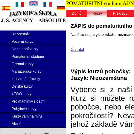
POMATURITNÍ studium AJ/NJ n
Domů
Kurzy
Překlady
ZÁPIS do pomaturitního s
Rozcestník
Naučíte se jazyk. Získáte mezinárodn
Večerní kurzy
Dopolední kurzy
Číst dál
Pomaturitní studium
Firemní kurzy
Výpis kurzů pobočky:
Manažerské kurzy
Jazyk: Nizozemština
Individuální kurzy
Dětské kurzy
Vyberte si z naš
4TWO kurzy
Kurz si můžete r
Pro maminky s dětmi
pobočce, nebo elek
Pobytové kurzy
pokročilostí? Neva
Kurzy vám na míru
jehož základě Vám 
Akce!