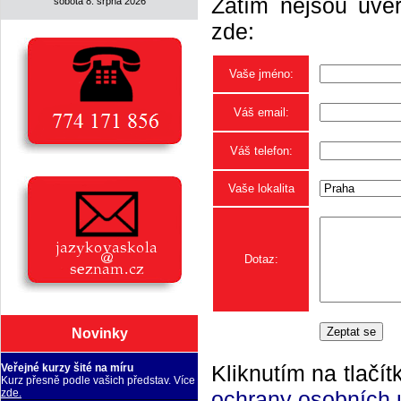
Zatím nejsou uveř
sobota 8. srpna 2026
zde:
Vaše jméno:
Váš email:
Váš telefon:
Vaše lokalita
Dotaz:
Novinky
Kliknutím na tlačít
Veřejné kurzy šité na míru
Kurz přesně podle vašich představ. Více
ochrany osobních 
zde.