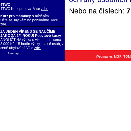
4TWO
Nebo na číslech:
7
4TWO Kurz pro dva. Více
zde.
Kurz pro maminky s hlídáním
Učte se, my vám ho pohlídáme. Více
zde.
ZA JEDEN VÍKEND SE NAUČÍME
JAKO ZA 1/4 ROKU! Pobytové kurzy
ANGLIČTINA výuka o víkendech, cena
3.000 Kč, 15 hodin výuky, max 6 osob, v
ceně ubytování. Více
zde.
Sitemap
Webmaster: MGR. TO