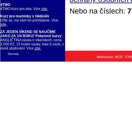
4TWO
Nebo na číslech:
7
4TWO Kurz pro dva. Více
zde.
Kurz pro maminky s hlídáním
Učte se, my vám ho pohlídáme. Více
zde.
ZA JEDEN VÍKEND SE NAUČÍME
JAKO ZA 1/4 ROKU! Pobytové kurzy
ANGLIČTINA výuka o víkendech, cena
3.000 Kč, 15 hodin výuky, max 6 osob, v
ceně ubytování. Více
zde.
Sitemap
Webmaster: MGR. TO