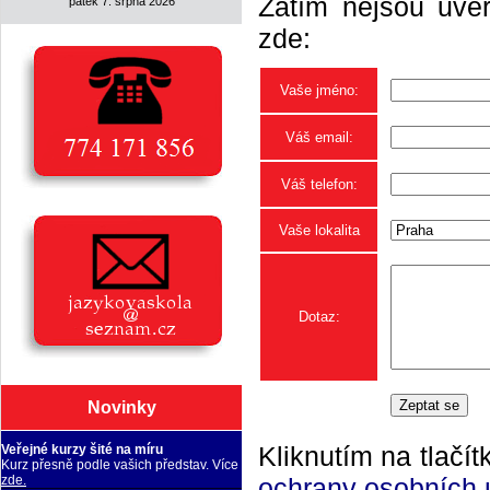
Zatím nejsou uveř
pátek 7. srpna 2026
zde:
Vaše jméno:
Váš email:
Váš telefon:
Vaše lokalita
Dotaz:
Novinky
Kliknutím na tlačít
Veřejné kurzy šité na míru
Kurz přesně podle vašich představ. Více
ochrany osobních 
zde.