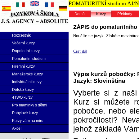
POMATURITNÍ studium AJ/NJ n
Domů
Kurzy
Překlady
ZÁPIS do pomaturitního s
Rozcestník
Naučíte se jazyk. Získáte mezinárodn
Večerní kurzy
Dopolední kurzy
Číst dál
Pomaturitní studium
Firemní kurzy
Výpis kurzů pobočky: 
Manažerské kurzy
Jazyk: Slovinština
Individuální kurzy
Dětské kurzy
Vyberte si z naš
4TWO kurzy
Kurz si můžete r
Pro maminky s dětmi
pobočce, nebo elek
Pobytové kurzy
pokročilostí? Neva
Kurzy vám na míru
jehož základě Vám 
Akce!