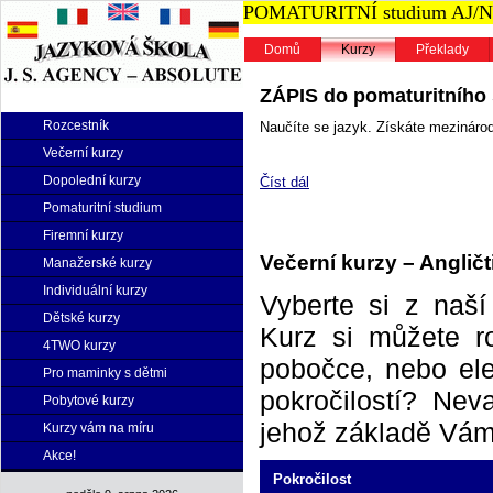
POMATURITNÍ studium AJ/NJ n
Domů
Kurzy
Překlady
ZÁPIS do pomaturitního s
Rozcestník
Naučíte se jazyk. Získáte mezinárodn
Večerní kurzy
Dopolední kurzy
Číst dál
Pomaturitní studium
Firemní kurzy
Večerní kurzy – Angličt
Manažerské kurzy
Individuální kurzy
Vyberte si z naš
Dětské kurzy
Kurz si můžete r
4TWO kurzy
pobočce, nebo elek
Pro maminky s dětmi
pokročilostí? Neva
Pobytové kurzy
jehož základě Vám 
Kurzy vám na míru
Akce!
Pokročilost