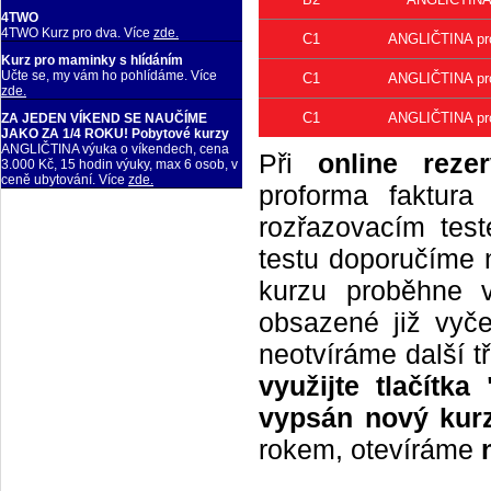
4TWO
4TWO Kurz pro dva. Více
zde.
C1
ANGLIČTINA pro 
Kurz pro maminky s hlídáním
Učte se, my vám ho pohlídáme. Více
C1
ANGLIČTINA pro 
zde.
C1
ANGLIČTINA pro 
ZA JEDEN VÍKEND SE NAUČÍME
JAKO ZA 1/4 ROKU! Pobytové kurzy
ANGLIČTINA výuka o víkendech, cena
Při
online rezer
3.000 Kč, 15 hodin výuky, max 6 osob, v
ceně ubytování. Více
zde.
proforma faktur
rozřazovacím tes
testu doporučíme n
kurzu proběhne 
obsazené již vyče
neotvíráme další t
využijte tlačítk
vypsán nový kurz
rokem, otevíráme