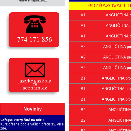
neděle 9. srpna 2026
ROZŘAZOVACÍ TEST 
A1
ANGLIČTINA pr
A1
ANGLIČTINA pr
A1
ANGLIČTINA pr
A2
ANGLIČTINA pro 
A2
ANGLIČTINA pro 
A2
ANGLIČTINA pro 
B1
ANGLIČTINA pro s
B1
ANGLIČTINA pro s
B1
ANGLIČTINA pro s
Novinky
B2
ANGLIČTINA p
B2
ANGLIČTINA p
Veřejné kurzy šité na míru
Kurz přesně podle vašich představ. Více
zde.
B2
ANGLIČTINA p