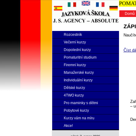
POMATU
Domů
ZÁPI
Rozcestník
Naučíte
Večerní kurzy
Dopolední kurzy
Číst dá
Pomaturitní studium
Firemní kurzy
Manažerské kurzy
Individuální kurzy
Dětské kurzy
4TWO kurzy
Zah
Pro maminky s dětmi
– u
Pobytové kurzy
Kurzy vám na míru
Den
Akce!