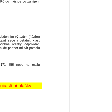
- Kč do měsíce po zahájení
dodenním výrazům (frázím)
vit sebe i ostatní, klást
dobné otázky odpovídat.
ude partner mluvit pomalu
 171 856 nebo na mailu
ástí přihlášky.