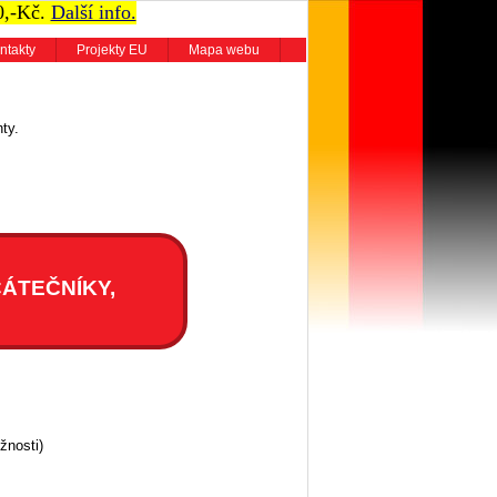
0,-Kč.
Další info.
ntakty
Projekty EU
Mapa webu
ty.
ÁTEČNÍKY,
žnosti)