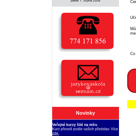
pátek 7. srpna 2026
Ce
Uče
Můž
mez
Co
Novinky
Veřejné kurzy šité na míru
Kurz přesně podle vašich představ. Více
zde.