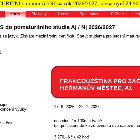
RITNÍ studium AJ/NJ na rok 2026/2027 - cena nyní 24.90
Kurzy
Překlady
Ceník
Spolupráce
E-Shop
Ko
S do pomaturitního studia Aj / Nj 2026/2027
 se jazyk. Získáte mezinárodní certifikát. Statut studenta pro letošní maturan
l
FRANCOUZŠTINA PRO ZAČ
HEŘMANŮV MĚSTEC, A1
ájení
17. 8. 2026 – 22. 1. 2027
končení výuky:
dohodou, 1x 100min týdně
 – čas:
(při přihlášení do kurzu uvedete své časové mo
3 270,- Kč / 42 hod