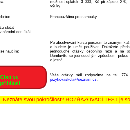
na:
možnost splátek: 3 000,- Kč při zápise, 270,
výuky
bnice:
Francouzština pro samouky
u složit
inárodní certifikát:
Po absolvování kurzu porozumíte známým kaž
a budete je umět používat. Dokážete předsta
 se naučím:
jednoduché otázky osobního rázu a na po
Domluvíte se jednoduchým způsobem, pokud b
a jasně.
Vaše otázky rádi zodpovíme na tel. 774
Chci se
jazykovaskola@seznam.cz
.
přihlásit
Neznáte svou pokročilost? ROZŘAZOVACÍ TEST je souč