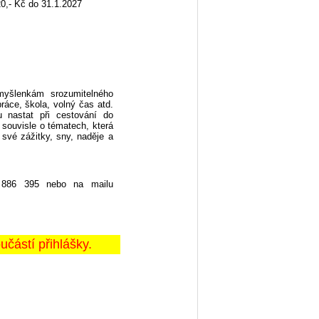
20,- Kč do 31.1.2027
myšlenkám srozumitelného
áce, škola, volný čas atd.
u nastat při cestování do
 souvisle o tématech, která
 své zážitky, sny, naděje a
 886 395 nebo na mailu
ástí přihlášky.