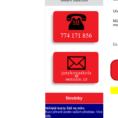
sobota 8. srpna 2026
Uče
Můž
mez
Co
Novinky
Veřejné kurzy šité na míru
Kurz přesně podle vašich představ. Více
zde.