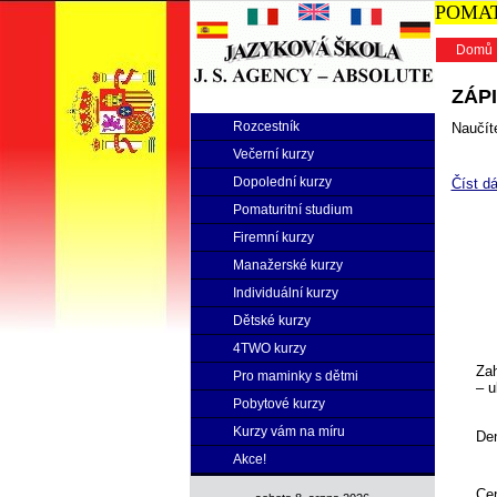
POMATU
Domů
ZÁPI
Rozcestník
Naučíte
Večerní kurzy
Dopolední kurzy
Číst dá
Pomaturitní studium
Firemní kurzy
Manažerské kurzy
Individuální kurzy
Dětské kurzy
4TWO kurzy
Zah
Pro maminky s dětmi
– u
Pobytové kurzy
Kurzy vám na míru
Den
Akce!
Ce