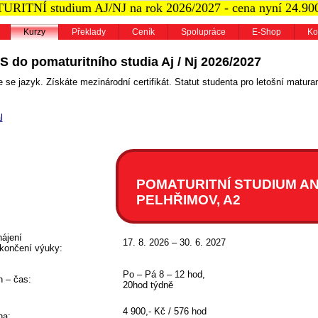
RITNÍ studium AJ/NJ na rok 2026/2027 - cena nyní 24.90
Kurzy
Překlady
Ceník
Spolupráce
E-Shop
Ko
S do pomaturitního studia Aj / Nj 2026/2027
 se jazyk. Získáte mezinárodní certifikát. Statut studenta pro letošní maturan
l
POMATURITNÍ STUDIUM AN
PELHŘIMOV, A2
ájení
17. 8. 2026 – 30. 6. 2027
končení výuky:
Po – Pá 8 – 12 hod,
 – čas:
20hod týdně
4 900,- Kč / 576 hod
na: