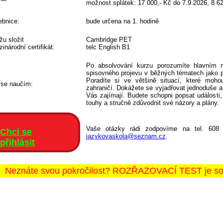
možnost splátek: 17 000,- Kč do 7.9.2026, 8 6
bnice:
bude určena na 1. hodině
u složit
Cambridge PET
inárodní certifikát:
telc English B1
Po absolvování kurzu porozumíte hlavním 
spisovného projevu v běžných tématech jako pr
Poradíte si ve většině situací, které moho
 se naučím:
zahraničí. Dokážete se vyjadřovat jednoduše a
Vás zajímají. Budete schopni popsat události,
touhy a stručně zdůvodnit své názory a plány.
Vaše otázky rádi zodpovíme na tel. 608
Chci se
jazykovaskola@seznam.cz
.
přihlásit
Neznáte svou pokročilost? ROZŘAZOVACÍ TEST je souč