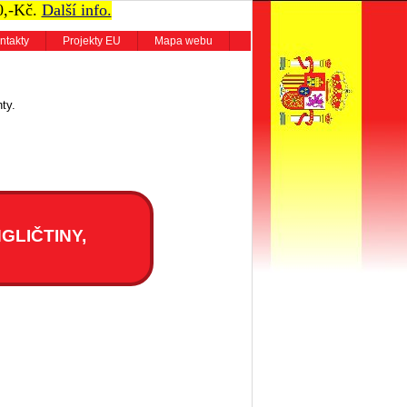
0,-Kč.
Další info.
ntakty
Projekty EU
Mapa webu
ty.
GLIČTINY,