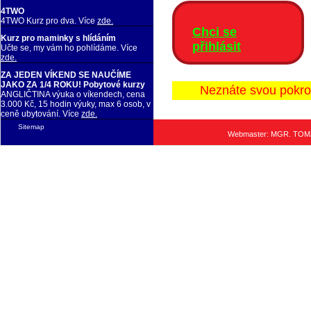
4TWO
4TWO Kurz pro dva. Více
zde.
Chci se
Kurz pro maminky s hlídáním
přihlásit
Učte se, my vám ho pohlídáme. Více
zde.
ZA JEDEN VÍKEND SE NAUČÍME
JAKO ZA 1/4 ROKU! Pobytové kurzy
Neznáte svou pokro
ANGLIČTINA výuka o víkendech, cena
3.000 Kč, 15 hodin výuky, max 6 osob, v
ceně ubytování. Více
zde.
Sitemap
Webmaster: MGR. TO