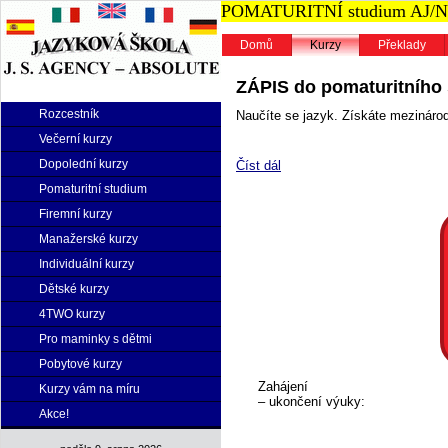
POMATURITNÍ studium AJ/NJ n
Domů
Kurzy
Překlady
ZÁPIS do pomaturitního s
Rozcestník
Naučíte se jazyk. Získáte mezinárodn
Večerní kurzy
Dopolední kurzy
Číst dál
Pomaturitní studium
Firemní kurzy
Manažerské kurzy
Individuální kurzy
Dětské kurzy
4TWO kurzy
Pro maminky s dětmi
Pobytové kurzy
Zahájení
Kurzy vám na míru
– ukončení výuky:
Akce!