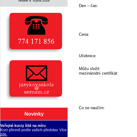
neděle 9. srpna 2026
Den – čas:
Cena:
Učebnice:
Můžu složit
mezinárodní certifikát:
Co se naučím:
Novinky
Veřejné kurzy šité na míru
Kurz přesně podle vašich představ. Více
zde.