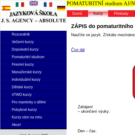
POMATURITNÍ studium AJ/NJ n
Domů
Kurzy
Překlady
ZÁPIS do pomaturitního s
Rozcestník
Naučíte se jazyk. Získáte mezinárodn
Večerní kurzy
Dopolední kurzy
Číst dál
Pomaturitní studium
Firemní kurzy
Manažerské kurzy
Individuální kurzy
Dětské kurzy
4TWO kurzy
Pro maminky s dětmi
Zahájení
Pobytové kurzy
– ukončení výuky:
Kurzy vám na míru
Akce!
Den – čas: