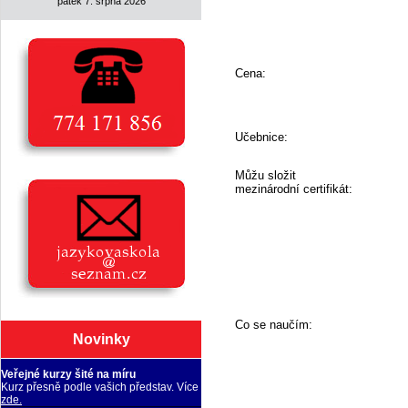
pátek 7. srpna 2026
Cena:
Učebnice:
Můžu složit
mezinárodní certifikát:
Co se naučím:
Novinky
Veřejné kurzy šité na míru
Kurz přesně podle vašich představ. Více
zde.