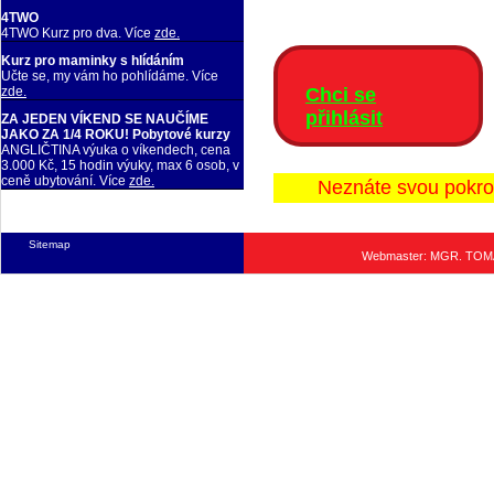
4TWO
4TWO Kurz pro dva. Více
zde.
Kurz pro maminky s hlídáním
Učte se, my vám ho pohlídáme. Více
zde.
Chci se
přihlásit
ZA JEDEN VÍKEND SE NAUČÍME
JAKO ZA 1/4 ROKU! Pobytové kurzy
ANGLIČTINA výuka o víkendech, cena
3.000 Kč, 15 hodin výuky, max 6 osob, v
ceně ubytování. Více
zde.
Neznáte svou pokro
Sitemap
Webmaster: MGR. TO