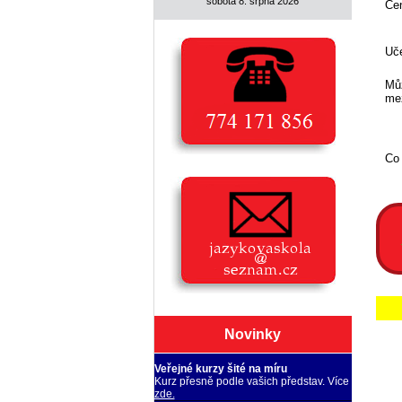
sobota 8. srpna 2026
Ce
Uče
Můž
mez
Co
Novinky
Veřejné kurzy šité na míru
Kurz přesně podle vašich představ. Více
zde.