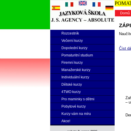
POMATU
Domů
ZÁPI
Rozcestník
Naučíte
Večerní kurzy
Dopolední kurzy
Číst dá
Pomaturitní studium
Firemní kurzy
Manažerské kurzy
Individuální kurzy
Dětské kurzy
4TWO kurzy
Zah
Pro maminky s dětmi
– u
Pobytové kurzy
Kurzy vám na míru
Den
Akce!