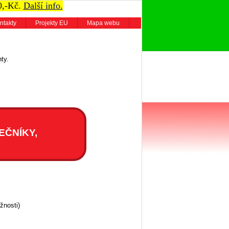
0,-Kč.
Další info.
ntakty
Projekty EU
Mapa webu
ty.
EČNÍKY,
žnosti)