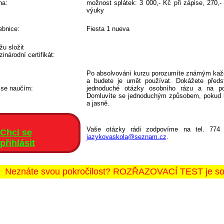
na:
možnost splátek: 3 000,- Kč při zápise, 270,
výuky
bnice:
Fiesta 1 nueva
u složit
inárodní certifikát:
Po absolvování kurzu porozumíte známým kaž
a budete je umět používat. Dokážete předsta
 se naučím:
jednoduché otázky osobního rázu a na po
Domluvíte se jednoduchým způsobem, pokud b
a jasně.
Vaše otázky rádi zodpovíme na tel. 774
Chci se
jazykovaskola@seznam.cz
.
přihlásit
Neznáte svou pokročilost? ROZŘAZOVACÍ TEST je souč