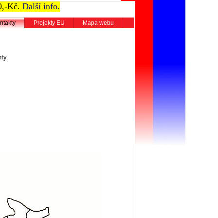
0,-Kč.
Další info.
ntakty
Projekty EU
Mapa webu
ty.