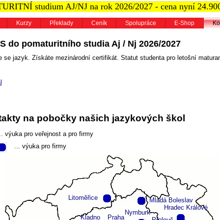
RITNÍ studium AJ/NJ na rok 2026/2027 - cena nyní 24.90
Kurzy
Překlady
Ceník
Spolupráce
E-Shop
Ko
S do pomaturitního studia Aj / Nj 2026/2027
 se jazyk. Získáte mezinárodní certifikát. Statut studenta pro letošní maturan
l
akty na pobočky našich jazykových škol
.. výuka pro veřejnost a pro firmy
... výuka pro firmy
Litoměřice
Mladá Boleslav
Hradec Králové
Nymburk
Kladno
Praha
Přelouč