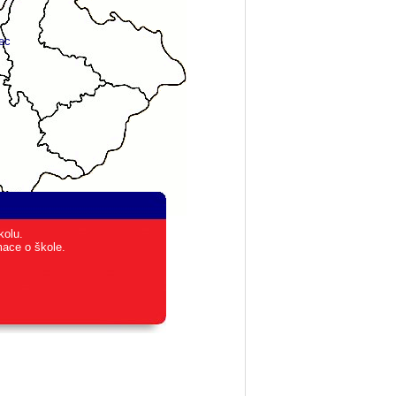
ec
kolu.
mace o škole.