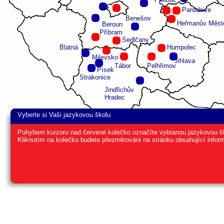
Pardubice
Benešov
Heřmanův Měst
Beroun
Příbram
Sedlčany
Blatná
Humpolec
Milevsko
Jihlava
Tábor
Pelhřimov
Písek
Strakonice
Jindřichův
Hradec
Vyberte si Vaši jazykovou školu
Pohybem kurzoru nad červené kolečko označíte vybranou jazykovou š
Kliknutím na kolečko budete přesměrováni na stránku obsahující infor