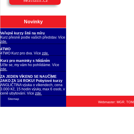
Novinky
Veřejné kurzy šité na míru
Kurz přesně podle vašich představ. Více
zde.
4TWO
4TWO Kurz pro dva. Více
zde.
Kurz pro maminky s hlídáním
Učte se, my vám ho pohlídáme. Více
zde.
ZA JEDEN VÍKEND SE NAUČÍME
JAKO ZA 1/4 ROKU! Pobytové kurzy
ANGLIČTINA výuka o víkendech, cena
3.000 Kč, 15 hodin výuky, max 6 osob, v
ceně ubytování. Více
zde.
Sitemap
Webmaster: MGR. TO