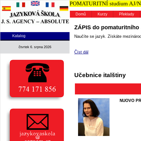
POMATURITNÍ studium AJ/NJ n
Domů
Kurzy
Překlady
ZÁPIS do pomaturitního s
Katalog
Naučíte se jazyk. Získáte mezinárodn
čtvrtek 6. srpna 2026
Číst dál
Učebnice italštiny
NUOVO PR