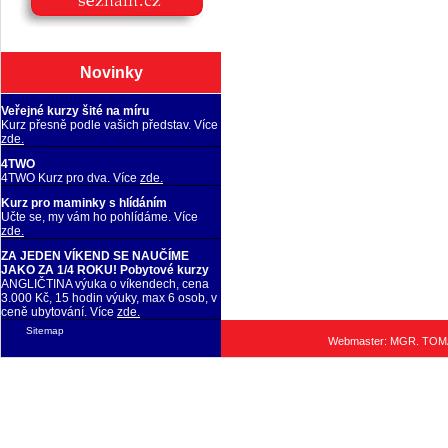
Novinky
Veřejné kurzy šité na míru
Kurz přesně podle vašich představ. Více
zde.
4TWO
4TWO Kurz pro dva. Více
zde.
Kurz pro maminky s hlídáním
Učte se, my vám ho pohlídáme. Více
zde.
ZA JEDEN VÍKEND SE NAUČÍME
JAKO ZA 1/4 ROKU! Pobytové kurzy
ANGLIČTINA výuka o víkendech, cena
3.000 Kč, 15 hodin výuky, max 6 osob, v
ceně ubytování. Více
zde.
Sitemap
Webmaster: MGR. TO