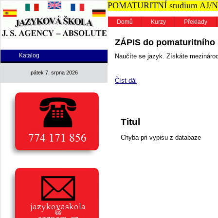
POMATURITNÍ studium AJ/NJ n
Domů
Kurzy
Překlady
ZÁPIS do pomaturitního s
Katalog
Naučíte se jazyk. Získáte mezinárodn
pátek 7. srpna 2026
Číst dál
Titul
Chyba pri vypisu z databaze