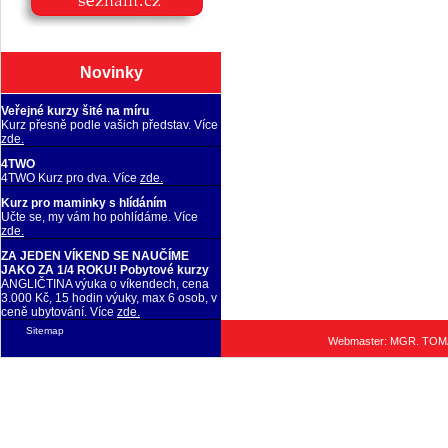
Novinky
Veřejné kurzy šité na míru
Kurz přesně podle vašich představ. Více
zde.
4TWO
4TWO Kurz pro dva. Více
zde.
Kurz pro maminky s hlídáním
Učte se, my vám ho pohlídáme. Více
zde.
ZA JEDEN VÍKEND SE NAUČÍME
JAKO ZA 1/4 ROKU! Pobytové kurzy
ANGLIČTINA výuka o víkendech, cena
3.000 Kč, 15 hodin výuky, max 6 osob, v
ceně ubytování. Více
zde.
Sitemap
Webmaster: MGR. TO