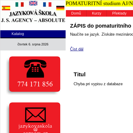
POMATURITNÍ studium AJ/NJ n
Domů
Kurzy
Překlady
ZÁPIS do pomaturitního s
Katalog
Naučíte se jazyk. Získáte mezinárodn
čtvrtek 6. srpna 2026
Číst dál
Titul
Chyba pri vypisu z databaze