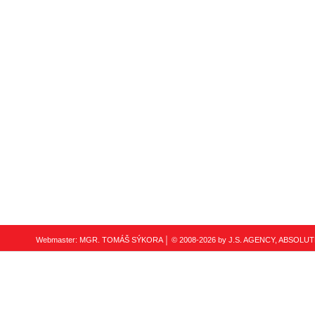
Webmaster: MGR. TOMÁŠ SÝKORA
│ © 2008-2026 by J.S. AGENCY, ABSOLUT