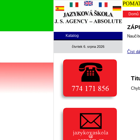
POMATU
Domů
ZÁPI
Katalog
Naučíte
čtvrtek 6. srpna 2026
Číst dá
Tit
Chyb