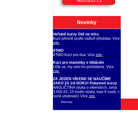
Novinky
Veřejné kurzy šité na míru
Kurz přesně podle vašich představ. Více
zde.
4TWO
4TWO Kurz pro dva. Více
zde.
Kurz pro maminky s hlídáním
Učte se, my vám ho pohlídáme. Více
zde.
ZA JEDEN VÍKEND SE NAUČÍME
JAKO ZA 1/4 ROKU! Pobytové kurzy
ANGLIČTINA výuka o víkendech, cena
3.000 Kč, 15 hodin výuky, max 6 osob, v
ceně ubytování. Více
zde.
Sitemap