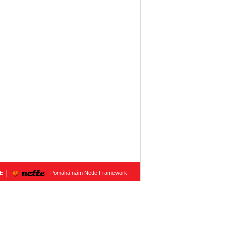
E │
Pomáhá nám Nette Framework