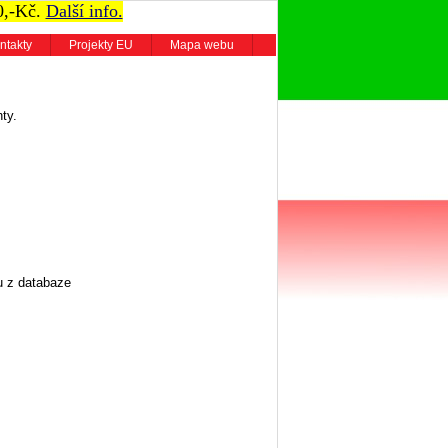
0,-Kč.
Další info.
ntakty
Projekty EU
Mapa webu
ty.
u z databaze