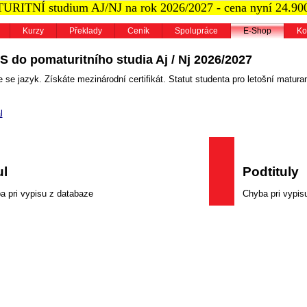
RITNÍ studium AJ/NJ na rok 2026/2027 - cena nyní 24.90
Kurzy
Překlady
Ceník
Spolupráce
E-Shop
Ko
S do pomaturitního studia Aj / Nj 2026/2027
 se jazyk. Získáte mezinárodní certifikát. Statut studenta pro letošní maturan
l
ul
Podtituly
a pri vypisu z databaze
Chyba pri vypis