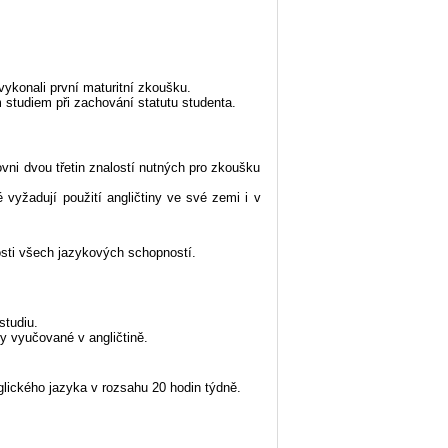
ykonali první maturitní zkoušku.
 studiem při zachování statutu studenta.
vni dvou třetin znalostí nutných pro zkoušku
vyžadují použití angličtiny ve své zemi i v
losti všech jazykových schopností.
studiu.
ry vyučované v angličtině.
lického jazyka v rozsahu 20 hodin týdně.