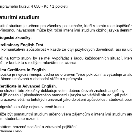
ípravného kurzu: 4 650,- Kč / 1 pololetí
turitní studium
ritní studium je určeno pro všechny posluchače, kteří v tomto roce úspěšně v
přínosnou návazností může být roční intenzívní studium cizího jazyka denním
idgeské zkoušky:
reliminary English Test.
e komunikativní způsobilost v každé ze čtyř jazykových dovedností asi na úro
č na tomto stupni by se měl vypořádat s řadou každodenních situací, které 
čí, v kontaktu s rodilými mluvčími i s cizinci.
rst Certificate in English.
ouška je nejrozšířenější. Jedná se o úroveň "více pokročilí" a vyžaduje zna
 široce uznávaná v obchodní sféře a v průmyslu.
ertificate in Advanced English.
 složení této zkoušky dokladuje velmi dobrou úroveň znalosti angličtiny.
i již dosahují plnohodnotného standardu jazyka ve většině situací -při práci i 
 uznává většina britských univerzit jako doložení způsobilosti studovat obo
dgeské zkoušky nejsou v ceně kurzu.
ůže být pomaturitní studium určeno všem zájemcům o intenzívní studium ang
em studenta se rozumí:
státem hrazené sociální a zdravotní pojištění
daňové úlevy