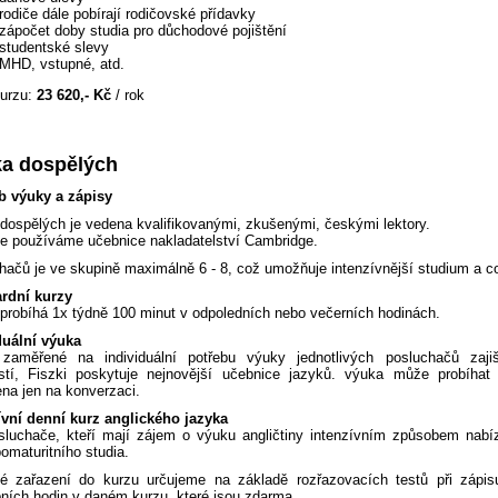
rodiče dále pobírají rodičovské přídavky
zápočet doby studia pro důchodové pojištění
studentské slevy
MHD, vstupné, atd.
urzu:
23 620,- Kč
/ rok
a dospělých
 výuky a zápisy
dospělých je vedena kvalifikovanými, zkušenými, českými lektory.
e používáme učebnice nakladatelství Cambridge.
hačů je ve skupině maximálně 6 - 8, což umožňuje intenzívnější studium a c
rdní kurzy
probíhá 1x týdně 100 minut v odpoledních nebo večerních hodinách.
duální výuka
zaměřené na individuální potřebu výuky jednotlivých posluchačů zaj
stí,
Fiszki
poskytuje nejnovější učebnice jazyků. výuka může probíhat
na jen na konverzaci.
ívní denní kurz anglického jazyka
sluchače, kteří mají zájem o výuku angličtiny intenzívním způsobem nabí
omaturitního studia.
é zařazení do kurzu určujeme na základě rozřazovacích testů při zápis
ních hodin v daném kurzu, které jsou zdarma.