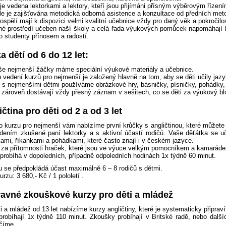
e vedena lektorkami a lektory, kteří jsou přijímáni přísným výběrovým řízením
le je zajišťována metodická odborná asistence a konzultace od předních meto
dospělí mají k dispozici velmi kvalitní učebnice vždy pro daný věk a pokročil
né prostředí učeben naší školy a celá řada výukových pomůcek napomáhají k
o studenty přínosem a radostí.
a dětí od 6 do 12 let:
še nejmenší žáčky máme speciální výukové materiály a učebnice.
 vedení kurzů pro nejmenší je založený hlavně na tom, aby se děti učily jaz
i s nejmenšími dětmi používáme obrázkové hry, básničky, písničky, pohádky, p
 zároveň dostávají vždy přesný záznam v sešitech, co se děti za výukový blo
čtina pro děti od 2 a od 3 let
o kurzu pro nejmenší vám nabízíme první krůčky s angličtinou, které můžete u
dením zkušené paní lektorky a s aktivní účastí rodičů. Vaše děťátka se uč
kami, říkankami a pohádkami, které často znají i v českém jazyce.
 za přítomnosti hraček, které jsou ve výuce velkým pomocníkem a kamaráde
probíhá v dopoledních, případně odpoledních hodinách 1x týdně 60 minut.
u se předpokládá účast maximálně 6 – 8 rodičů s dětmi.
rzu: 3 680,- Kč / 1 pololetí .
ravné zkouškové kurzy pro děti a mládež
ti a mládež od 13 let nabízíme kurzy angličtiny, které je systematicky připr
probíhají 1x týdně 110 minut. Zkoušky probíhají v Britské radě, nebo další
číme.