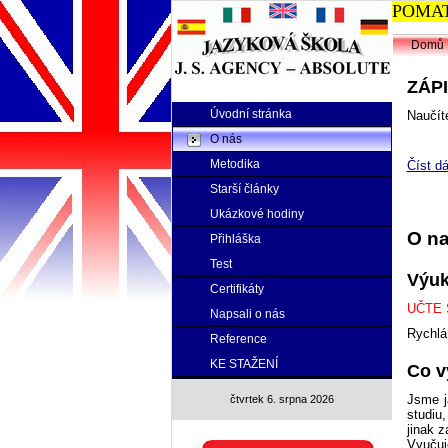
POMATU
Domů
ZÁPI
Úvodní stránka
Naučíte
O nás
Metodika
Číst dá
Starší články
Ukázkové hodiny
O na
Přihláška
Test
Výu
Certifikáty
UČTE 
Napsali o nás
Rychlá
Reference
KE STAŽENÍ
Co v
Jsme j
čtvrtek 6. srpna 2026
studiu
jinak 
Vyučuje