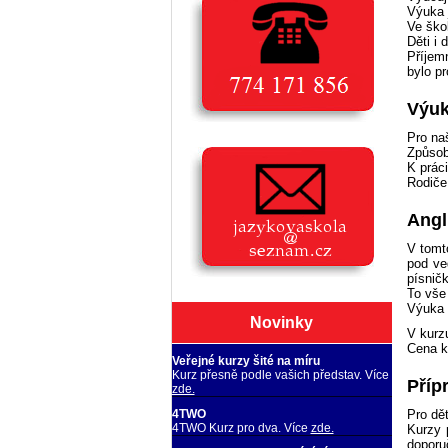
Výuka j
Ve ško
Děti i 
Příjem
bylo pr
Výuk
Pro na
Způsob
K prác
Rodiče
Angli
V tomt
pod ve
písnič
To vše
Výuka 
Novinky
V kurz
Cena ku
Veřejné kurzy šité na míru
Kurz přesně podle vašich představ. Více
Příp
zde.
4TWO
Pro dě
4TWO Kurz pro dva. Více
zde.
Kurzy 
doporu