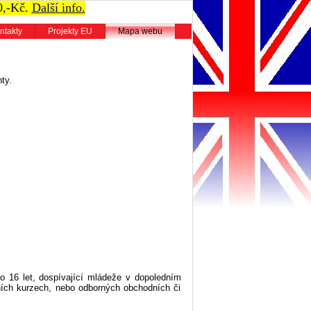
0,-Kč.
Další info.
ntakty
Projekty EU
Mapa webu
ty.
do 16 let, dospívající mládeže v dopoledním
rních kurzech, nebo odborných obchodních či