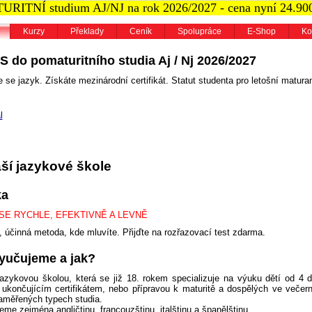
RITNÍ studium AJ/NJ na rok 2026/2027 - cena nyní 24.90
Kurzy
Překlady
Ceník
Spolupráce
E-Shop
Ko
S do pomaturitního studia Aj / Nj 2026/2027
 se jazyk. Získáte mezinárodní certifikát. Statut studenta pro letošní maturan
l
ší jazykové škole
ka
SE RYCHLE, EFEKTIVNĚ A LEVNĚ
, účinná metoda, kde mluvíte.
Přijďte na rozřazovací test zdarma.
yučujeme a jak?
azykovou školou, která se již 18. rokem specializuje na výuku dětí od 4 
, ukončujícím certifikátem, nebo přípravou k maturitě a dospělých ve veče
zaměřených typech studia.
me zejména angličtinu, francouzštinu, italštinu a španělštinu.