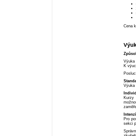
Cena k
Výuk
Způsob
Výuka 
K výuc
Posluc
Standa
Výuka 
Indivi
Kurzy 
možno
zaměře
Intenz
Pro po
sekci p
Správn
zkušeb