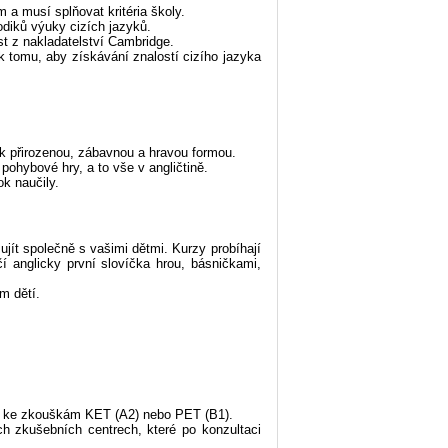
 a musí splňovat kritéria školy.
diků výuky cizích jazyků.
ost z nakladatelství Cambridge.
 tomu, aby získávání znalostí cizího jazyka
yk přirozenou, zábavnou a hravou formou.
ohybové hry, a to vše v angličtině.
k naučily.
jít společně s vašimi dětmi. Kurzy probíhají
í anglicky první slovíčka hrou, básničkami,
m dětí.
aví ke zkouškám KET (A2) nebo PET (B1).
ch zkušebních centrech, které po konzultaci