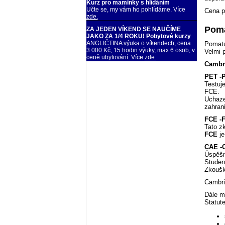
Kurz pro maminky s hlídáním
Učte se, my vám ho pohlídáme. Více
Cena př
zde.
Poma
ZA JEDEN VÍKEND SE NAUČÍME
JAKO ZA 1/4 ROKU! Pobytové kurzy
ANGLIČTINA výuka o víkendech, cena
Pomatu
3.000 Kč, 15 hodin výuky, max 6 osob, v
Velmi 
ceně ubytování. Více
zde.
Cambr
PET -P
Testuj
FCE.
Uchaze
zahrani
FCE -Fi
Tato zk
FCE
je
CAE -C
Úspěšné
Student
Zkoušku
Cambri
Dále m
Statut